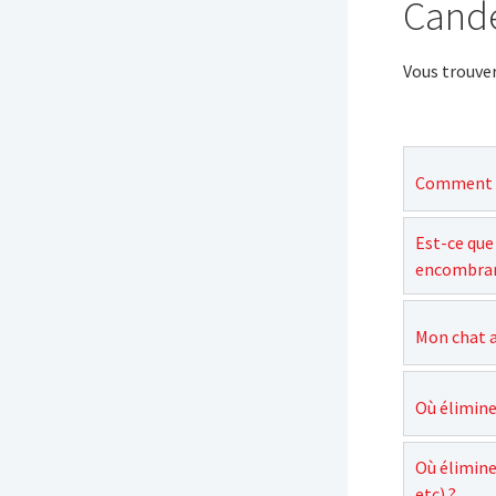
Candé
Vous trouve
Comment c
Est-ce que
encombran
Mon chat a
Où élimine
Où élimine
etc) ?