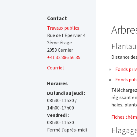
Contact
Arbre
Travaux publics
Rue de l'Epervier 4
3ème étage
Plantat
2053 Cernier
Distance des
+41 32 886 56 35
Courriel
Fonds priv
Fonds publ
Horaires
Téléchargez 
Du lundi au jeudi :
régissant en
08h30-11h30 /
haies, plant
14h00-17h00
Vendredi :
Fiches thém
08h30-11h30
Elagag
Fermé l'après-midi