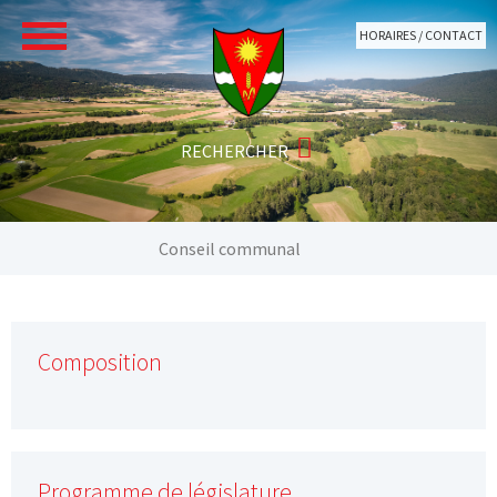
Aller au contenu principal
HORAIRES / CONTACT
Vous êtes ici:
Conseil communal
Composition
Programme de législature