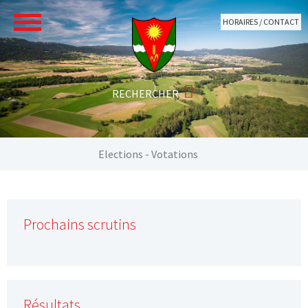
Aller au contenu principal
HORAIRES / CONTACT
Vous êtes ici:
Elections - Votations
Prochains scrutins
Résultats