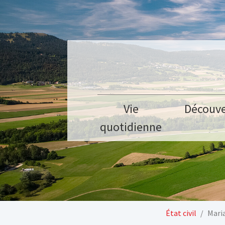
Aller au contenu principal
Vie
Découve
quotidienne
Vous êtes ici:
État civil
Maria