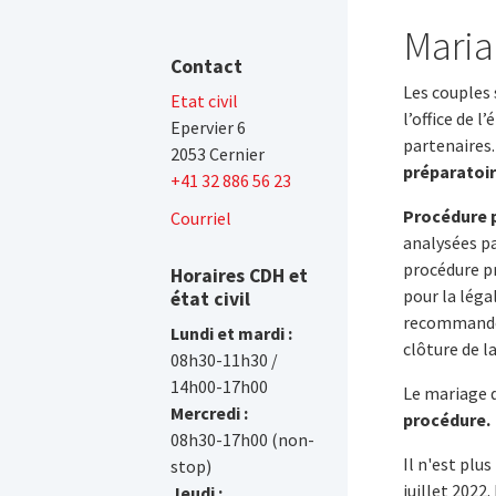
Maria
Contact
Les couples 
Etat civil
l’office de l
Epervier 6
partenaires
2053 Cernier
préparatoi
+41 32 886 56 23
Procédure 
Courriel
analysées par
procédure p
Horaires CDH et
pour la léga
état civil
recommandé a
Lundi et mardi :
clôture de l
08h30-11h30 /
14h00-17h00
Le mariage d
Mercredi :
procédure.
08h30-17h00 (non-
Il n'est plu
stop)
juillet 2022.
Jeudi :