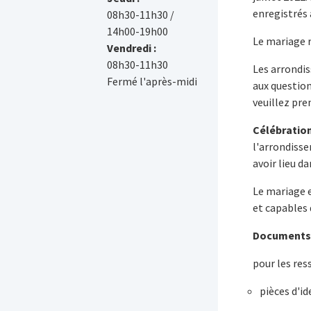
enregistrés 
08h30-11h30 /
14h00-19h00
Le mariage r
Vendredi :
08h30-11h30
Les arrondis
Fermé l'après-midi
aux questio
veuillez pre
Célébratio
l'arrondisse
avoir lieu d
Le mariage 
et capables
Document
pour les res
pièces d'id