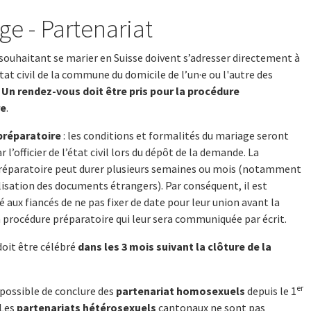
ge - Partenariat
souhaitant se marier en Suisse doivent s’adresser directement à
’état civil de la commune du domicile de l’un·e ou l'autre des
.
Un rendez-vous doit être pris pour la procédure
re
.
préparatoire
: les conditions et formalités du mariage seront
 l’officier de l’état civil lors du dépôt de la demande. La
réparatoire peut durer plusieurs semaines ou mois (notamment
lisation des documents étrangers). Par conséquent, il est
ux fiancés de ne pas fixer de date pour leur union avant la
a procédure préparatoire qui leur sera communiquée par écrit.
oit être célébré
dans les 3 mois suivant la clôture de la
er
s possible de conclure des
partenariat homosexuels
depuis le 1
 Les
partenariats hétérosexuels
cantonaux ne sont pas