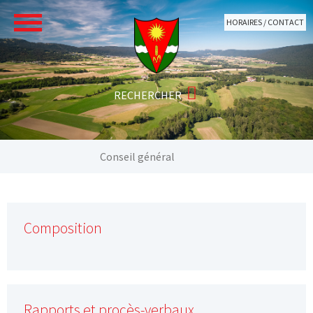
Aller au contenu principal
HORAIRES / CONTACT
Vous êtes ici:
Conseil général
Composition
Rapports et procès-verbaux