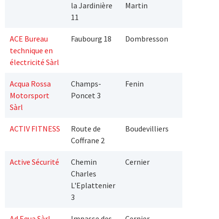
la Jardinière
Martin
11
ACE Bureau
Faubourg 18
Dombresson
technique en
électricité Sàrl
Acqua Rossa
Champs-
Fenin
Motorsport
Poncet 3
Sàrl
ACTIV FITNESS
Route de
Boudevilliers
Coffrane 2
Active Sécurité
Chemin
Cernier
Charles
L'Eplattenier
3
Ad Equa Sàrl
Impasse des
Cernier