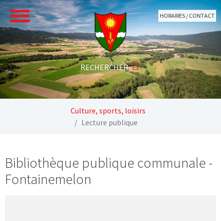
Aller au contenu principal
HORAIRES / CONTACT
Vous êtes ici:
Culture, sports, loisirs
Lecture publique
Bibliothèque publique communale -
Fontainemelon