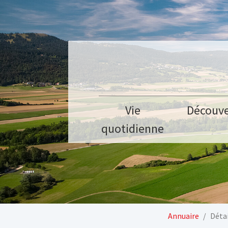
Aller au contenu principal
Vie
Découve
quotidienne
Vous êtes ici:
Annuaire
Détai