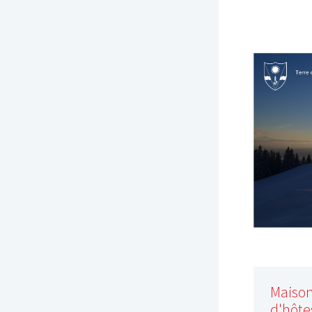
Maiso
d'hôte