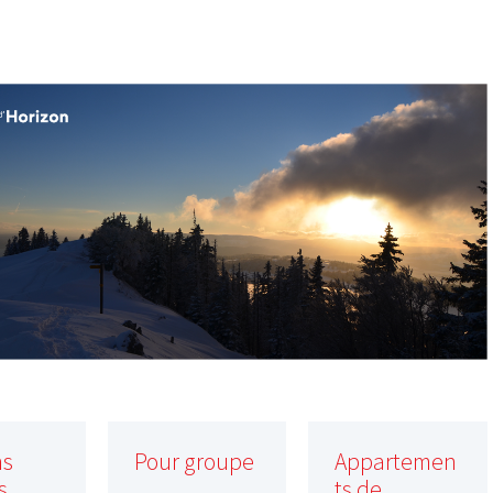
ns
Pour groupe
Appartemen
s
ts de