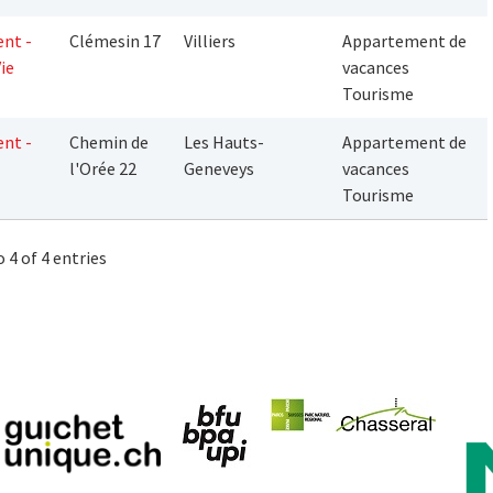
nt -
Clémesin 17
Villiers
Appartement de
Vie
vacances
Tourisme
nt -
Chemin de
Les Hauts-
Appartement de
l'Orée 22
Geneveys
vacances
Tourisme
 4 of 4 entries