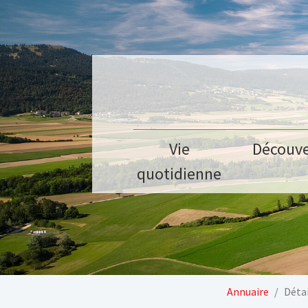
Aller au contenu principal
Vie
Découve
quotidienne
Vous êtes ici:
Annuaire
Détai