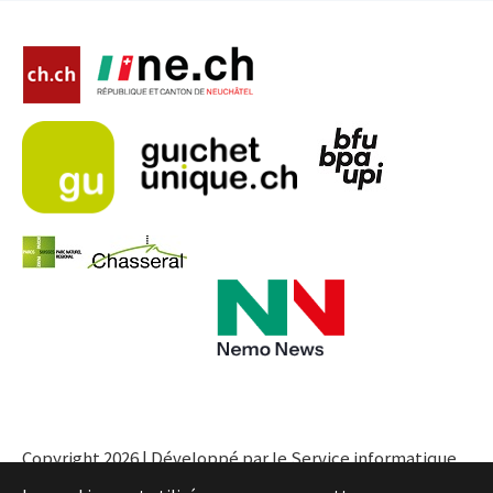
Copyright 2026 | Développé par le Service informatique
de l'Entité neuchâteloise |
Conditions