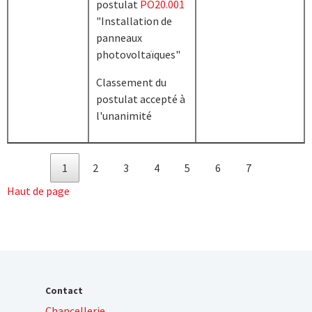
postulat
PO20.001
"Installation de
panneaux
photovoltaïques"
Classement du
postulat accepté à
l'unanimité
1
2
3
4
5
6
7
Haut de page
Contact
Chancellerie